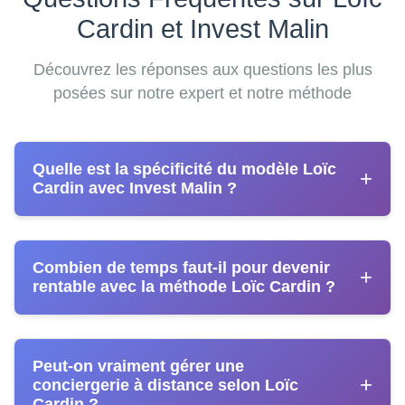
Cardin et Invest Malin
Découvrez les réponses aux questions les plus
posées sur notre expert et notre méthode
Quelle est la spécificité du modèle Loïc
+
Cardin avec Invest Malin ?
Loïc Cardin
a développé avec Invest Malin le seul
Combien de temps faut-il pour devenir
concept de conciergerie véritablement
clé en main
+
rentable avec la méthode Loïc Cardin ?
en France
. Contrairement aux formations
classiques, les participants reçoivent des
logements déjà sélectionnés, équipés, et prêts à
Les témoignages montrent que
la rentabilité peut
générer des revenus immédiatement. Cette
Peut-on vraiment gérer une
être atteinte dès le premier mois d'activité
. Les
+
conciergerie à distance selon Loïc
approche unique garantit un démarrage sécurisé et
participants d'Invest Malin génèrent en moyenne
Cardin ?